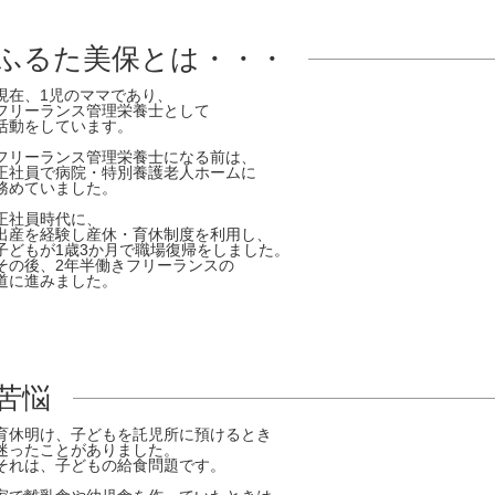
ふるた美保とは・・・
現在、1児のママであり、
フリーランス管理栄養士として
活動をしています。
フリーランス管理栄養士になる前は、
正社員で病院・特別養護老人ホームに
務めていました。
正社員時代に、
出産を経験し産休・育休制度を利用し、
子どもが1歳3か月で職場復帰をしました。
その後、2年半働きフリーランスの
道に進みました。
苦悩
育休明け、子どもを託児所に預けるとき
迷ったことがありました。
それは、子どもの給食問題です。