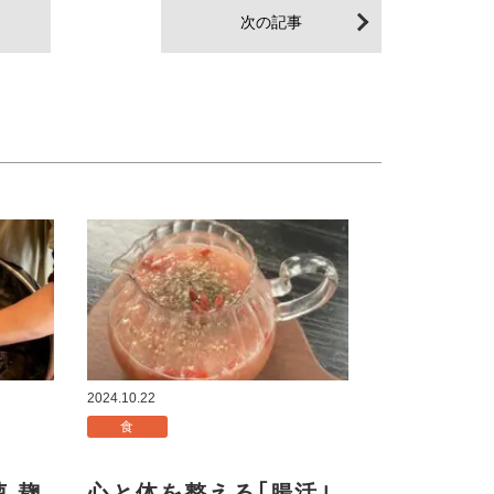
次の記事
2024.10.22
食
菌 麹
心と体を整える｢腸活｣