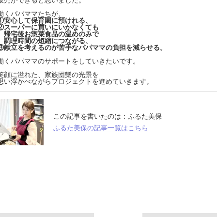
販売ができると思いました。
働くパパママたちが、
①安心して保育園に預けれる、
②スーパーに買いにいかなくても
帰宅後お惣菜食品の温めのみで
調理時間の短縮につながる、
③献立を考えるのが苦手なパパママの負担を減らせる。
働くパパママのサポートをしていきたいです。
笑顔に溢れた、家族団欒の光景を
思い浮かべながらプロジェクトを進めていきます。
この記事を書いたのは：
ふるた美保
ふるた美保の記事一覧はこちら