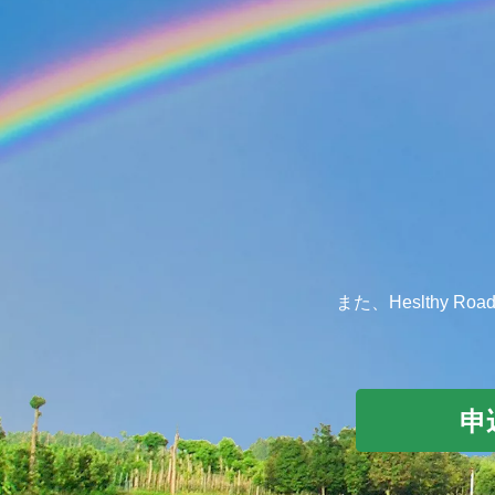
また、Heslthy
申