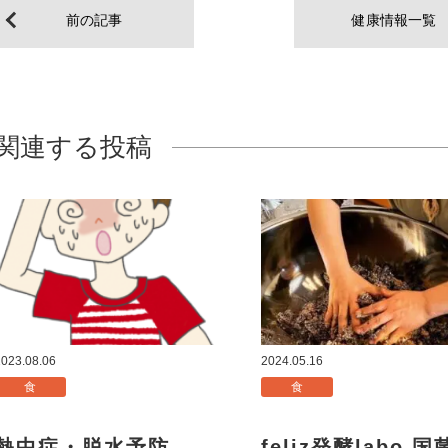
前の記事
健康情報一覧
関連する投稿
2023.08.06
2024.05.16
食
食
熱中症・脱水予防
feliz発酵labo 国