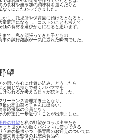
家で離乳食や幼児食を作っていたときは、
旬の食材や無添加の調味料を選んだりと
私なりにこだわってきました。
しかし、託児所や保育園に預けるとなると、
大量調理になるし、コストのことも考えて
安価の食材を選びがちになると思います。
今まで、私が頑張ってきた子どもの
食事の試行錯誤が一気に崩れた瞬間でした。
野望
その思いを心に仕舞い込み、どうしたら
私と同じ気持ちで働くパパママを
助けられるか考える日々が続きました。
フリーランス管理栄養士となり、
隊長の高山菜々子さんに出会い、
健康応援隊の会員となり
その野望に一歩近づくことが出来ました。
隊長の野望
と私の野望がコラボ出来たら、
きっと世の中の働くパパママに安心できる
献立表の提供かつ、保育園のお迎えのついでに
管理栄養士監修のお惣菜食品の