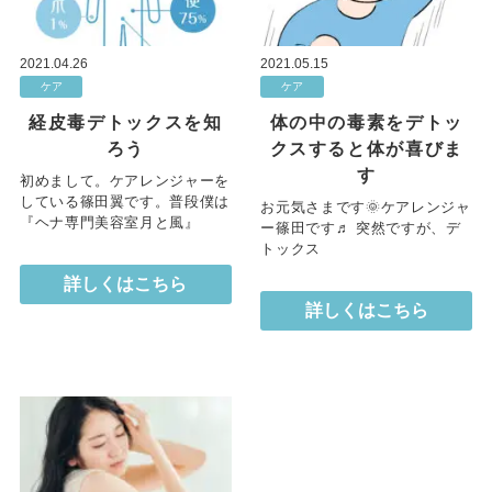
2021.04.26
2021.05.15
ケア
ケア
経皮毒デトックスを知
体の中の毒素をデトッ
ろう
クスすると体が喜びま
す
初めまして。ケアレンジャーを
している篠田翼です。普段僕は
お元気さまです🌞ケアレンジャ
『ヘナ専門美容室月と風』
ー篠田です♬ 突然ですが、デ
トックス
詳しくはこちら
詳しくはこちら