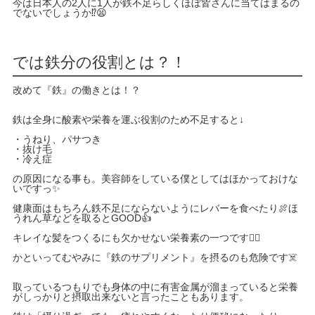
今は日本人の2人に1人が鉄不足らしくほぼ皆さんに当てはまるの
でないでしょうか⁉️😫
では鉄分の役割とは？！
改めて『鉄』の働きとは！？
鉄は全身に酸素や栄養を運ぶ役割のため不足すると↓
・うねり、パサつき
・抜け毛
・冷え症
の原因になる事も。美容師をしている僕としてはほかっておけな
いですっ✨
健康面はもちろん鉄不足にならないようにレバーを食べたり🍖ほ
うれん草などを取るとGOOD👍
キレイな髪をつくるにも欠かせない栄養素の一つです💇‍♀️
かといってむやみに『鉄のサプリメント』を摂るのも危険です☠️
取っているつもりでも身体の中に有害金属が溜まっていると栄養
がしっかりと摂取出来ないと言ったこともあります。