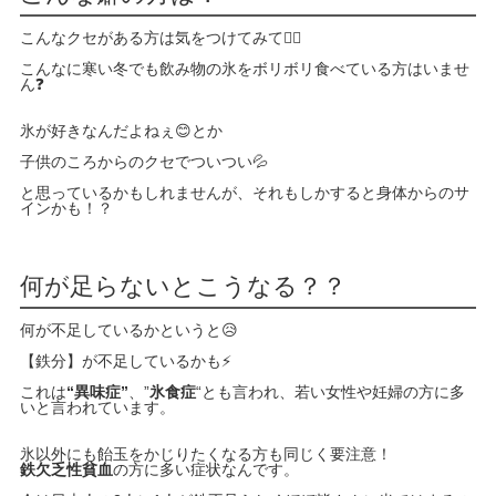
こんなクセがある方は気をつけてみて🙋‍♂️
こんなに寒い冬でも飲み物の氷をボリボリ食べている方はいませ
ん❓
氷が好きなんだよねぇ😊とか
子供のころからのクセでついつい💦
と思っているかもしれませんが、それもしかすると身体からのサ
インかも！？
何が足らないとこうなる？？
何が不足しているかというと😥
【鉄分】が不足しているかも⚡️
これは
“異味症”
、”
氷食症
“とも言われ、若い女性や妊婦の方に多
いと言われています。
氷以外にも飴玉をかじりたくなる方も同じく要注意！
鉄欠乏性貧血
の方に多い症状なんです。