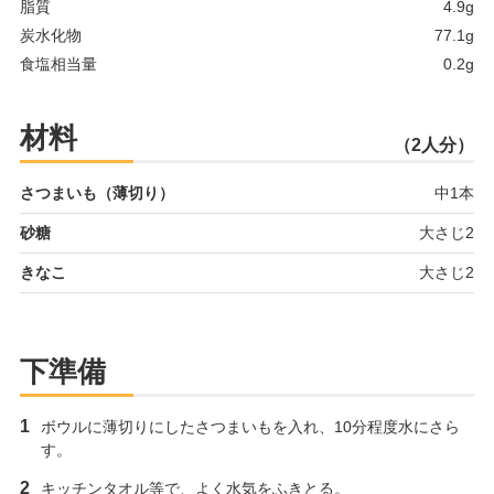
脂質
4.9g
炭水化物
77.1g
食塩相当量
0.2g
材料
（2人分）
さつまいも（薄切り）
中1本
砂糖
大さじ2
きなこ
大さじ2
下準備
ボウルに薄切りにしたさつまいもを入れ、10分程度水にさら
す。
キッチンタオル等で、よく水気をふきとる。