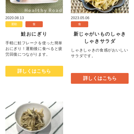
2020.08.13
2023.05.06
運動
食
食
鮭おにぎり
新じゃがいものしゃき
しゃきサラダ
手軽に鮭フレークを使った簡単
おにぎり！運動後に食べると疲
しゃきしゃきの食感がおいしい
労回復につながります。
サラダです。
詳しくはこちら
詳しくはこちら