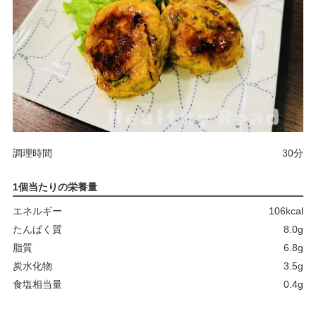
調理時間
30分
1個当たりの栄養量
エネルギー
106kcal
たんぱく質
8.0g
脂質
6.8g
炭水化物
3.5g
食塩相当量
0.4g