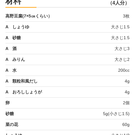
材料
（4人分）
高野豆腐(7×5㎝くらい）
3枚
A しょうゆ
大さじ1.5
A 砂糖
大さじ1.5
A 酒
大さじ3
A みりん
大さじ2
A 水
200cc
A 顆粒和風だし
4g
A おろししょうが
4g
卵
2個
砂糖
5g(小さじ1.5)
菜の花
60g