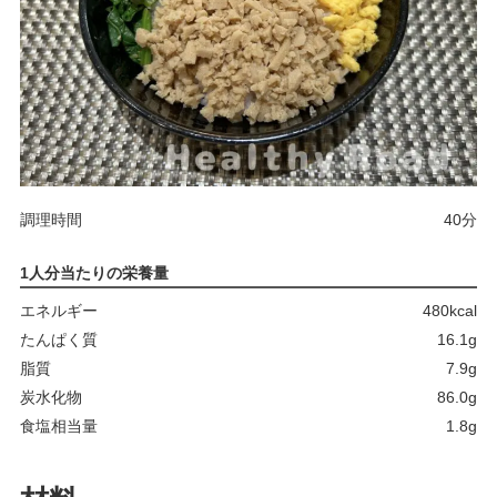
調理時間
40分
1人分当たりの栄養量
エネルギー
480kcal
たんぱく質
16.1g
脂質
7.9g
炭水化物
86.0g
食塩相当量
1.8g