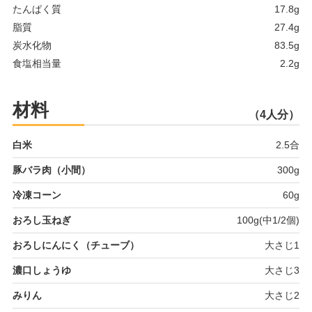
たんぱく質
17.8g
脂質
27.4g
炭水化物
83.5g
食塩相当量
2.2g
材料
（4人分）
白米
2.5合
豚バラ肉（小間）
300g
冷凍コーン
60g
おろし玉ねぎ
100g(中1/2個)
おろしにんにく（チューブ）
大さじ1
濃口しょうゆ
大さじ3
みりん
大さじ2