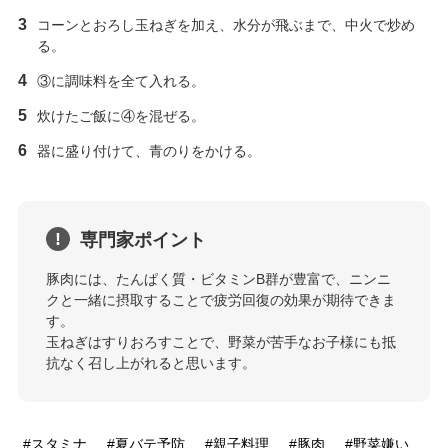
コーンとおろし玉ねぎを加え、水分が飛ぶまで、中火で炒め
る。
③に調味料を全て入れる。
炊けたご飯に④を混ぜる。
器に盛り付けて、青のりをかける。
専門家ポイント
豚肉には、たんぱく質・ビタミンB群が豊富で、ニンニ
クと一緒に摂取することで疲労回復の効果が期待できま
す。
玉ねぎはすりおろすことで、野菜が苦手なお子様にも抵
抗なく召し上がれると思います。
スタミナ
夏バテ予防
親子料理
豚肉
野菜嫌い